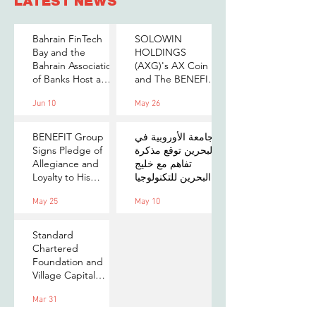
LATEST NEWS
Bahrain FinTech
SOLOWIN
Bay and the
HOLDINGS
Bahrain Association
(AXG)'s AX Coin
of Banks Host a
and The BENEFIT
Senior-Level Forum
Company Sign
Jun 10
May 26
on Payments,
MOU to Explore
Digital Assets, and
Stablecoin
AI for Bahrain's
Applications
الجامعة الأوروبية في
BENEFIT Group
Financial Sector
البحرين توقع مذكرة
Signs Pledge of
تفاهم مع خليج
Allegiance and
البحرين للتكنولوجيا
Loyalty to His
المالية لتعزيز فرص
Majesty the King
May 25
May 10
التدريب والابتكار
لطلبتها
Standard
Chartered
Foundation and
Village Capital
launch Women in
Mar 31
Tech 7 in Bahrain