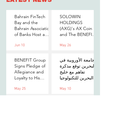
Bahrain FinTech
SOLOWIN
Bay and the
HOLDINGS
Bahrain Association
(AXG)'s AX Coin
of Banks Host a
and The BENEFIT
Senior-Level Forum
Company Sign
Jun 10
May 26
on Payments,
MOU to Explore
Digital Assets, and
Stablecoin
AI for Bahrain's
Applications
الجامعة الأوروبية في
BENEFIT Group
Financial Sector
البحرين توقع مذكرة
Signs Pledge of
تفاهم مع خليج
Allegiance and
البحرين للتكنولوجيا
Loyalty to His
المالية لتعزيز فرص
Majesty the King
May 25
May 10
التدريب والابتكار
لطلبتها
Standard
Chartered
Foundation and
Village Capital
launch Women in
Mar 31
Tech 7 in Bahrain